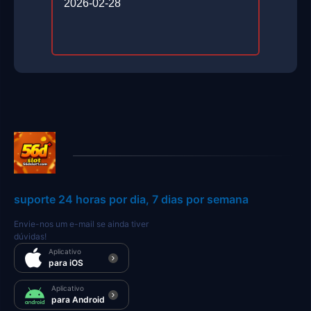
2026-02-28
suporte 24 horas por dia, 7 dias por semana
Envie-nos um e-mail se ainda tiver
dúvidas!
Aplicativo
para iOS
Aplicativo
para Android