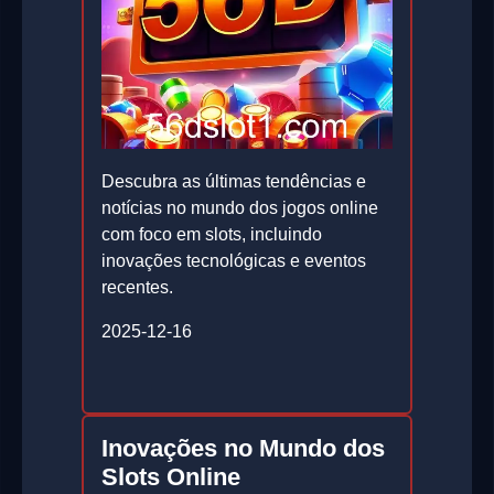
Descubra as últimas tendências e
notícias no mundo dos jogos online
com foco em slots, incluindo
inovações tecnológicas e eventos
recentes.
2025-12-16
Inovações no Mundo dos
Slots Online