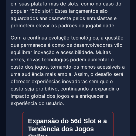
em suas plataformas de slots, como no caso do
popular "56d slot". Estes lançamentos são
aguardados ansiosamente pelos entusiastas e
prometem elevar os padrões da jogabilidade.
Com a contínua evolução tecnológica, a questão
que permanece é como os desenvolvedores vão
equilibrar inovação e acessibilidade. Muitas
vezes, novas tecnologias podem aumentar o
custo dos jogos, tornando-os menos acessíveis a
uma audiência mais ampla. Assim, o desafio será
oferecer experiências inovadoras sem que o
custo seja proibitivo, continuando a expandir o
impacto global dos jogos e a enriquecer a
experiência do usuário.
Expansão do 56d Slot e a
Tendência dos Jogos