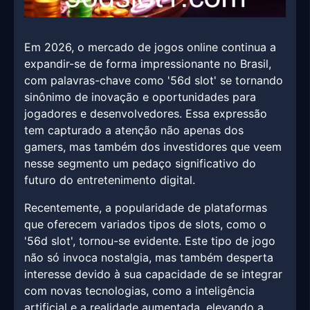
Em 2026, o mercado de jogos online continua a
expandir-se de forma impressionante no Brasil,
com palavras-chave como '56d slot' se tornando
sinônimo de inovação e oportunidades para
jogadores e desenvolvedores. Essa expressão
tem capturado a atenção não apenas dos
gamers, mas também dos investidores que veem
nesse segmento um pedaço significativo do
futuro do entretenimento digital.
Recentemente, a popularidade de plataformas
que oferecem variados tipos de slots, como o
'56d slot', tornou-se evidente. Este tipo de jogo
não só invoca nostalgia, mas também desperta
interesse devido à sua capacidade de se integrar
com novas tecnologias, como a inteligência
artificial e a realidade aumentada, elevando a