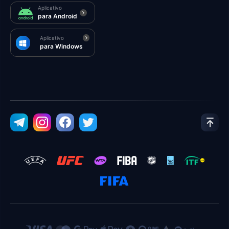
Aplicativo
para Android
Aplicativo
para Windows