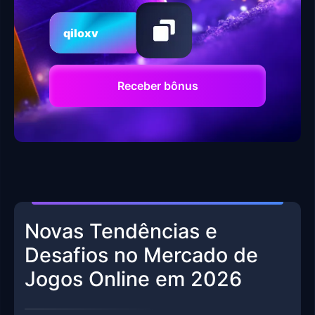
qiloxv
Receber bônus
Novas Tendências e
Desafios no Mercado de
Jogos Online em 2026