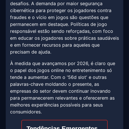
desafios. A demanda por maior segurança
cibernética para proteger os jogadores contra
fraudes e o vício em jogos são questões que
permanecem em destaque. Políticas de jogo
responsável estão sendo reforçadas, com foco
em educar os jogadores sobre práticas saudáveis
e em fornecer recursos para aqueles que
precisam de ajuda.
À medida que avançamos por 2026, é claro que
o papel dos jogos online no entretenimento só
tende a aumentar. Com o '56d slot' e outras
palavras-chave moldando o presente, as
empresas do setor devem continuar inovando
para permanecerem relevantes e oferecerem as
melhores experiências possíveis para seus
consumidores.
Tendências Emergentes