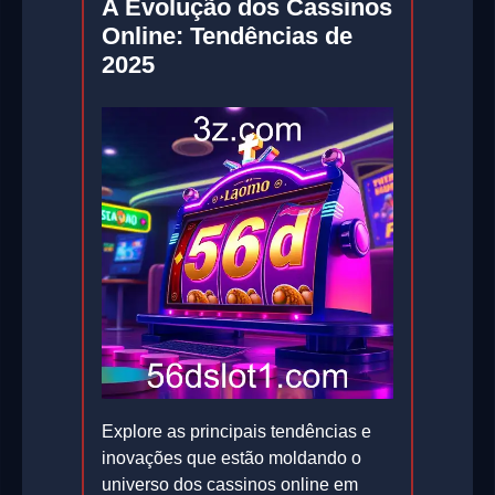
A Evolução dos Cassinos
Online: Tendências de
2025
Explore as principais tendências e
inovações que estão moldando o
universo dos cassinos online em