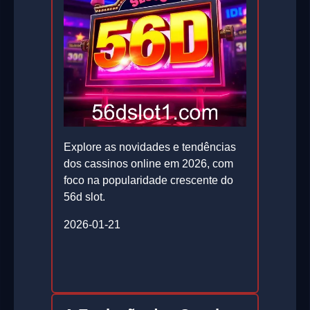
Explore as novidades e tendências
dos cassinos online em 2026, com
foco na popularidade crescente do
56d slot.
2026-01-21