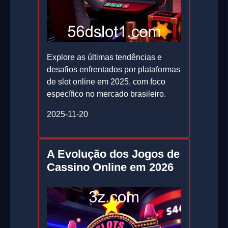
Explore as últimas tendências e
desafios enfrentados por plataformas
de slot online em 2025, com foco
específico no mercado brasileiro.
2025-11-20
A Evolução dos Jogos de
Cassino Online em 2026