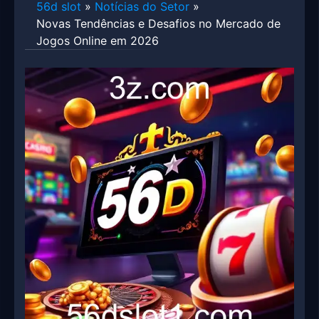
56d slot
»
Notícias do Setor
»
Novas Tendências e Desafios no Mercado de
Jogos Online em 2026