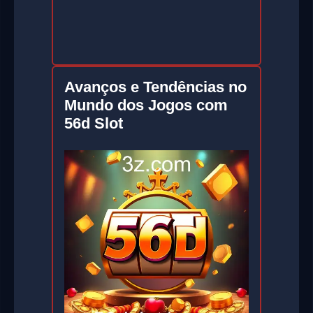
Avanços e Tendências no
Mundo dos Jogos com
56d Slot