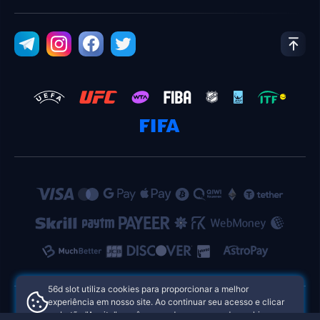
56d slot utiliza cookies para proporcionar a melhor
experiência em nosso site. Ao continuar seu acesso e clicar
no botão "Aceito", você concorda com o uso de cookies.