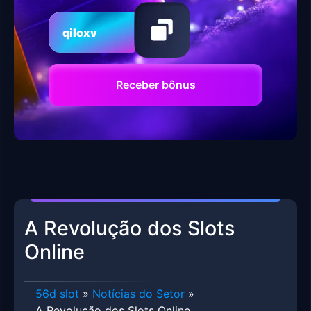
qiloxv
Receber bônus
A Revolução dos Slots
Online
56d slot
»
Notícias do Setor
»
A Revolução dos Slots Online