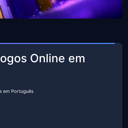
Jogos Online em
ne em Português