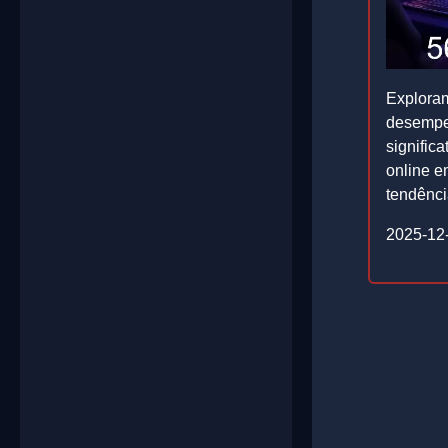
Explora
desempe
signific
online e
tendênci
2025-12