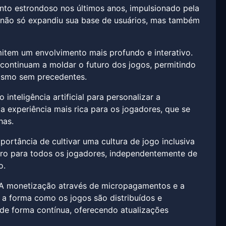
to estrondoso nos últimos anos, impulsionado pela
 não só expandiu sua base de usuários, mas também
tem um envolvimento mais profundo e interativo.
 continuam a moldar o futuro dos jogos, permitindo
ismo sem precedentes.
nteligência artificial para personalizar a
a experiência mais rica para os jogadores, que se
has.
rtância de cultivar uma cultura de jogo inclusiva
uro para todos os jogadores, independentemente de
o.
. A monetização através de micropagamentos e a
 a forma como os jogos são distribuídos e
e forma contínua, oferecendo atualizações