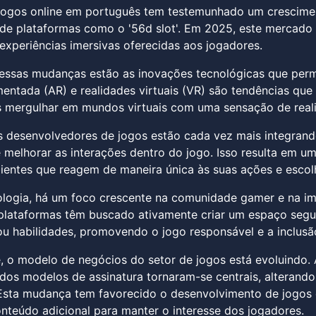
jogos online em português tem testemunhado um crescimen
de plataformas como o '56d slot'. Em 2025, este mercado
experiências imersivas oferecidas aos jogadores.
ssas mudanças estão as inovações tecnológicas que permi
entada (AR) e realidades virtuais (VR) são tendências que
s mergulhar em mundos virtuais com uma sensação de real
s desenvolvedores de jogos estão cada vez mais integrando i
e melhorar as interações dentro do jogo. Isso resulta em um
entes que reagem de maneira única às suas ações e escol
logia, há um foco crescente na comunidade gamer e na impo
 plataformas têm buscado ativamente criar um espaço seg
ou habilidades, promovendo o jogo responsável e a inclusã
, o modelo de negócios do setor de jogos está evoluindo
dos modelos de assinatura tornaram-se centrais, alterando
sta mudança tem favorecido o desenvolvimento de jogos d
onteúdo adicional para manter o interesse dos jogadores.