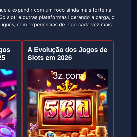
nue a expandir com um foco ainda mais forte na
d slot' e outras plataformas liderando a carga, o
tuguês, com experiências de jogo cada vez mais
gos
A Evolução dos Jogos de
25
Slots em 2026