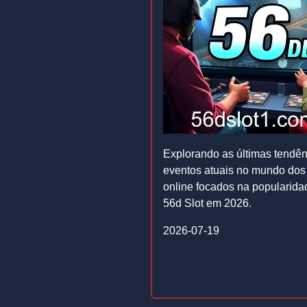
Explorando as últimas tendên
eventos atuais no mundo dos
online focados na popularida
56d Slot em 2026.
2026-07-19