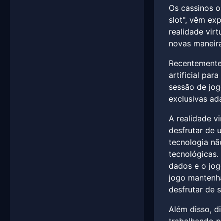
Os cassinos o
slot", vêm ex
realidade vir
novas maneira
Recentemente,
artificial pa
sessão de jog
exclusivas ad
A realidade v
desfrutar de 
tecnologia n
tecnológicas.
dados e o jog
jogo mantenh
desfrutar de 
Além disso, d