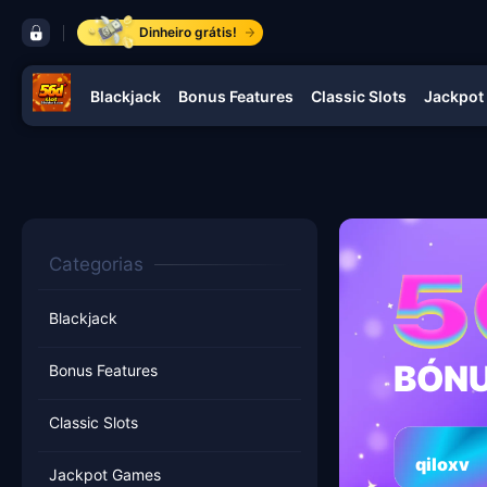
barra de controles 56d slot
Dinheiro grátis!
Blackjack
Bonus Features
Classic Slots
Jackpot
navegação 56d slot
Categorias
Blackjack
BÓNU
Bonus Features
Classic Slots
qiloxv
Jackpot Games