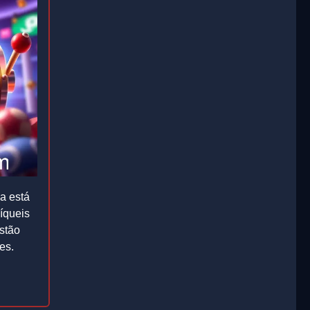
a está
íqueis
stão
es.