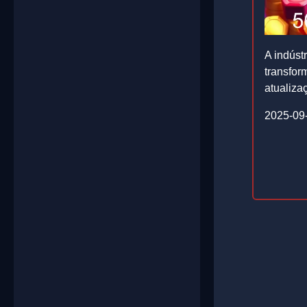
A indúst
transfo
atualiza
2025-09