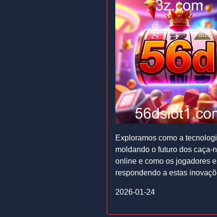
Exploramos como a tecnologi
moldando o futuro dos caça-n
online e como os jogadores e
respondendo a estas inovaçõ
2026-01-24