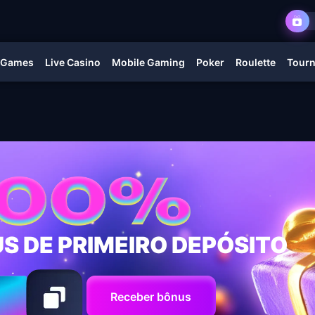
 Games
Live Casino
Mobile Gaming
Poker
Roulette
Tour
S DE PRIMEIRO DEPÓSITO
Receber bônus