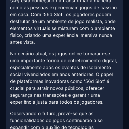
(AR) está começando a transformar a maneira
como as pessoas experienciam jogos de cassino
em casa. Com '56d Slot', os jogadores podem
desfrutar de um ambiente de jogo realista, onde
elementos virtuais se misturam com o ambiente
físico, criando uma experiência imersiva nunca
antes vista.
No cenário atual, os jogos online tornaram-se
uma importante forma de entretenimento digital,
especialmente após os eventos de isolamento
social vivenciados em anos anteriores. O papel
de plataformas inovadoras como '56d Slot' é
crucial para atrair novos públicos, oferecer
segurança nas transações e garantir uma
experiência justa para todos os jogadores.
Observando o futuro, prevê-se que as
funcionalidades de jogos continuarão a se
expandir com o auxílio de tecnologias