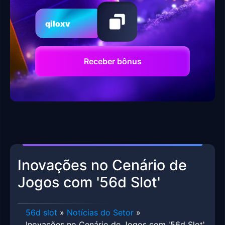
qiloxv
Receber bônus
Inovações no Cenário de
Jogos com '56d Slot'
56d slot
»
Notícias do Setor
»
Inovações no Cenário de Jogos com '56d Slot'