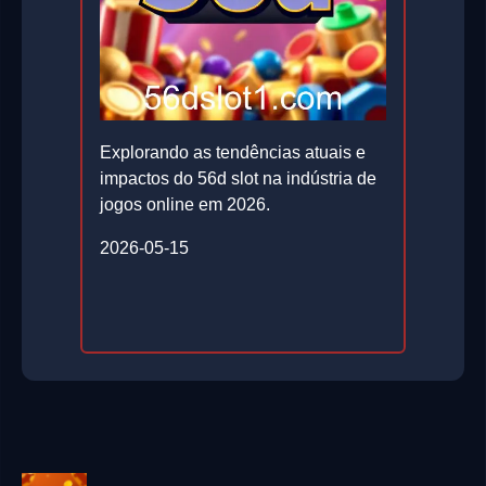
Explorando as tendências atuais e
impactos do 56d slot na indústria de
jogos online em 2026.
2026-05-15