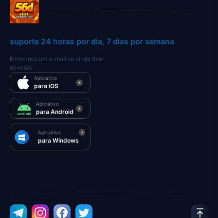
suporte 24 horas por dia, 7 dias por semana
Envie-nos um e-mail se ainda tiver
dúvidas!
Aplicativo
para iOS
Aplicativo
para Android
Aplicativo
para Windows