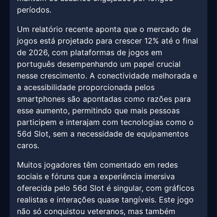
períodos.
Um relatório recente aponta que o mercado de
jogos está projetado para crescer 12% até o final
de 2026, com plataformas de jogos em
português desempenhando um papel crucial
nesse crescimento. A conectividade melhorada e
a acessibilidade proporcionada pelos
smartphones são apontadas como razões para
esse aumento, permitindo que mais pessoas
participem e interajam com tecnologias como o
56d Slot, sem a necessidade de equipamentos
caros.
Muitos jogadores têm comentado em redes
sociais e fóruns que a experiência imersiva
oferecida pelo 56d Slot é singular, com gráficos
realistas e interações quase tangíveis. Este jogo
não só conquistou veteranos, mas também