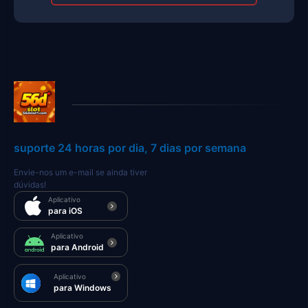
suporte 24 horas por dia, 7 dias por semana
Envie-nos um e-mail se ainda tiver
dúvidas!
Aplicativo
para iOS
Aplicativo
para Android
Aplicativo
para Windows