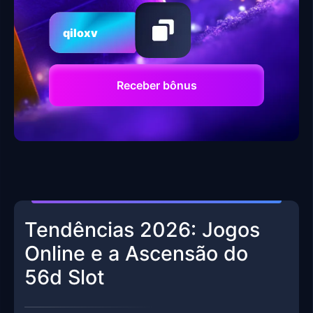
qiloxv
Receber bônus
Tendências 2026: Jogos
Online e a Ascensão do
56d Slot