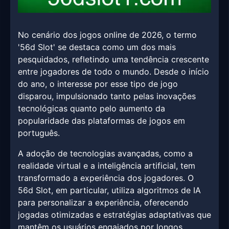
No cenário dos jogos online de 2026, o termo
'56d Slot' se destaca como um dos mais
pesquidados, refletindo uma tendência crescente
entre jogadores de todo o mundo. Desde o início
do ano, o interesse por esse tipo de jogo
disparou, impulsionado tanto pelas inovações
tecnológicas quanto pelo aumento da
popularidade das plataformas de jogos em
português.
A adoção de tecnologias avançadas, como a
realidade virtual e a inteligência artificial, tem
transformado a experiência dos jogadores. O
56d Slot, em particular, utiliza algoritmos de IA
para personalizar a experiência, oferecendo
jogadas otimizadas e estratégias adaptativas que
mantêm os usuários engajados por longos