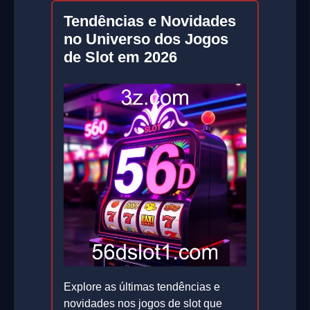
Tendências e Novidades
no Universo dos Jogos
de Slot em 2026
Explore as últimas tendências e
novidades nos jogos de slot que