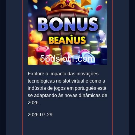
Explore o impacto das inovações
tecnológicas no slot virtual e como a
indústria de jogos em português está
se adaptando às novas dinâmicas de
2026.
2026-07-29