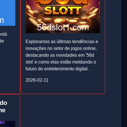
está
de
Exploramos as últimas tendências e
inovações no setor de jogos online,
destacando as novidades em '56d
slot' e como elas estão moldando o
futuro do entretenimento digital.
2026-02-11
 do
ne