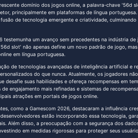
escente domínio dos jogos online, a palavra-chave '56d s
etor, principalmente em plataformas de língua portuguesa. 
fusão de tecnologia emergente e criatividade, culminando
 testemunha um avanço sem precedentes na indústria de 
 '56d slot' não apenas define um novo padrão de jogo, ma
online em língua portuguesa.
ção de tecnologias avançadas de inteligência artificial e 
personalizados do que nunca. Atualmente, os jogadores n
ue desafie suas habilidades e ofereça recompensas em te
s de engajamento mais refinadas e sistemas de recompensa
ipais atrações em portais de jogos online.
tes, como a Gamescom 2026, destacaram a influência cresc
 desenvolvedores estão incorporando essa tecnologia, gar
ais. Além disso, a preocupação com a segurança dos dados
nvestindo em medidas rigorosas para proteger seus usuário