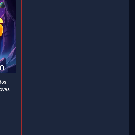
dos
novas
.