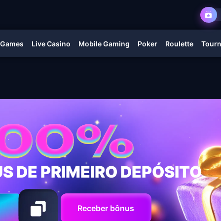
 Games
Live Casino
Mobile Gaming
Poker
Roulette
Tour
S DE PRIMEIRO DEPÓSITO
Receber bônus