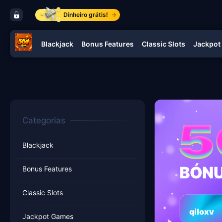
barra de controles 56d slot
Dinheiro grátis!
Blackjack
Bonus Features
Classic Slots
Jackpot
navegação 56d slot
Categorias
Blackjack
BÓNU
Bonus Features
Classic Slots
qiloxv
Jackpot Games