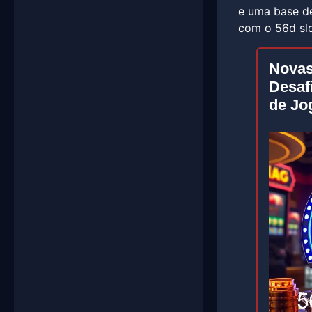
e uma base de
com o 56d slot
Novas
Desaf
de Jo