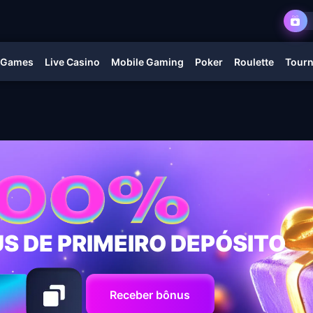
 Games
Live Casino
Mobile Gaming
Poker
Roulette
Tour
S DE PRIMEIRO DEPÓSITO
Receber bônus