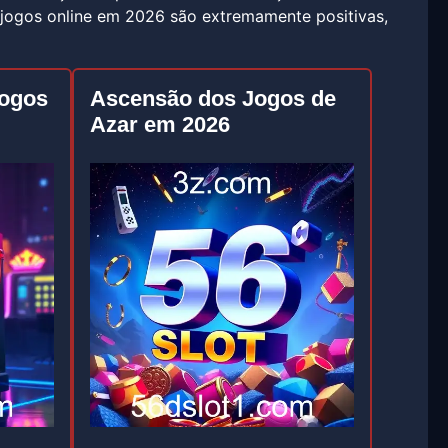
 jogos online em 2026 são extremamente positivas,
Jogos
Ascensão dos Jogos de
Azar em 2026