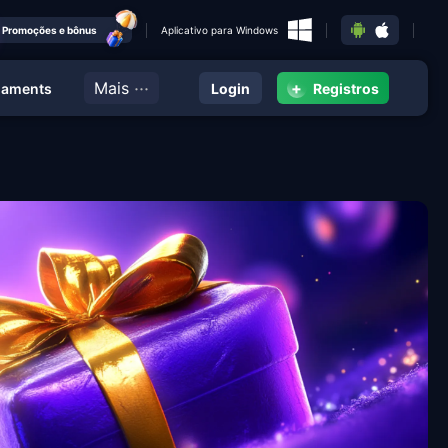
Promoções e bônus
Aplicativo para Windows
···
Mais
+
naments
Login
Registros