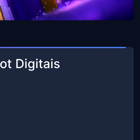
t Digitais