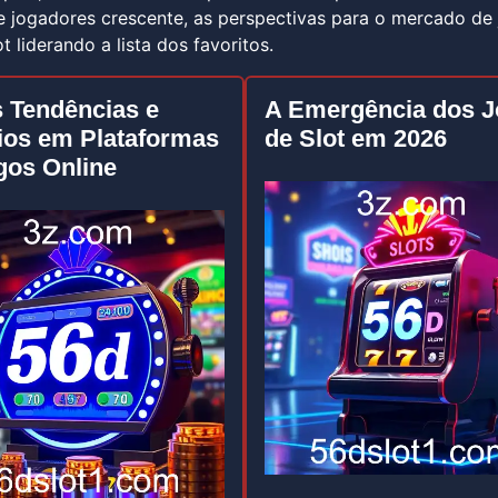
 jogadores crescente, as perspectivas para o mercado de
 liderando a lista dos favoritos.
 Tendências e
A Emergência dos 
ios em Plataformas
de Slot em 2026
gos Online