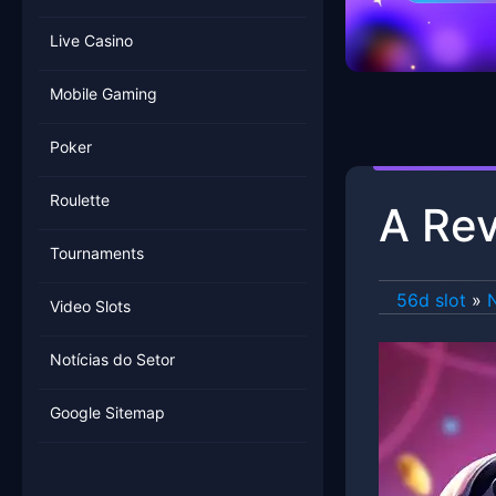
Live Casino
Mobile Gaming
Poker
Roulette
A Rev
Tournaments
56d slot
»
N
Video Slots
Notícias do Setor
Google Sitemap