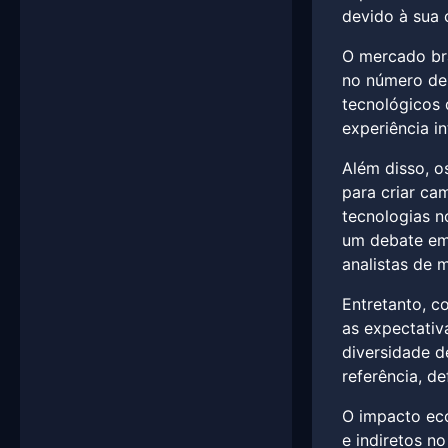
devido à sua 
O mercado bra
no número de 
tecnológicos 
experiência in
Além disso, o
para criar ca
tecnologias n
um debate em 
analistas de 
Entretanto, c
as expectativ
diversidade d
referência, d
O impacto eco
e indiretos n