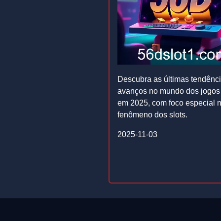
Descubra as últimas tendênci
avanços no mundo dos jogos 
em 2025, com foco especial 
fenômeno dos slots.
2025-11-03