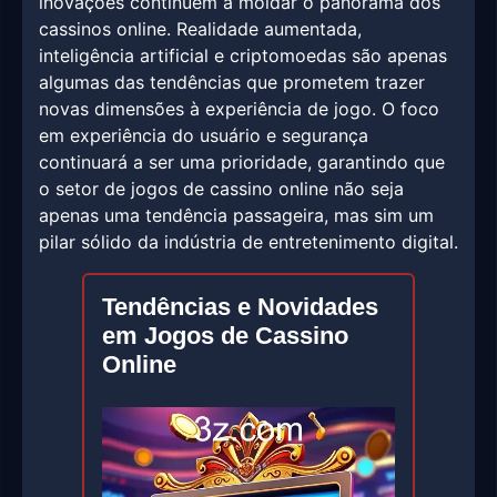
inovações continuem a moldar o panorama dos
cassinos online. Realidade aumentada,
inteligência artificial e criptomoedas são apenas
algumas das tendências que prometem trazer
novas dimensões à experiência de jogo. O foco
em experiência do usuário e segurança
continuará a ser uma prioridade, garantindo que
o setor de jogos de cassino online não seja
apenas uma tendência passageira, mas sim um
pilar sólido da indústria de entretenimento digital.
Tendências e Novidades
em Jogos de Cassino
Online