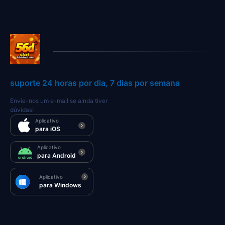
suporte 24 horas por dia, 7 dias por semana
Envie-nos um e-mail se ainda tiver
dúvidas!
Aplicativo
para iOS
Aplicativo
para Android
Aplicativo
para Windows