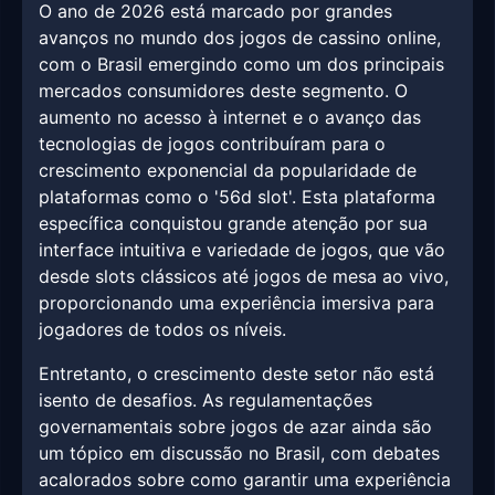
O ano de 2026 está marcado por grandes
avanços no mundo dos jogos de cassino online,
com o Brasil emergindo como um dos principais
mercados consumidores deste segmento. O
aumento no acesso à internet e o avanço das
tecnologias de jogos contribuíram para o
crescimento exponencial da popularidade de
plataformas como o '56d slot'. Esta plataforma
específica conquistou grande atenção por sua
interface intuitiva e variedade de jogos, que vão
desde slots clássicos até jogos de mesa ao vivo,
proporcionando uma experiência imersiva para
jogadores de todos os níveis.
Entretanto, o crescimento deste setor não está
isento de desafios. As regulamentações
governamentais sobre jogos de azar ainda são
um tópico em discussão no Brasil, com debates
acalorados sobre como garantir uma experiência