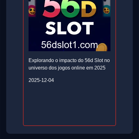
Explorando o impacto do 56d Slot no
universo dos jogos online em 2025
2025-12-04