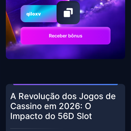
qiloxv
Receber bônus
A Revolução dos Jogos de
Cassino em 2026: O
Impacto do 56D Slot