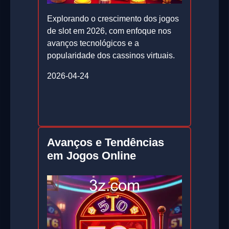
Explorando o crescimento dos jogos
de slot em 2026, com enfoque nos
avanços tecnológicos e a
popularidade dos cassinos virtuais.
2026-04-24
Avanços e Tendências
em Jogos Online